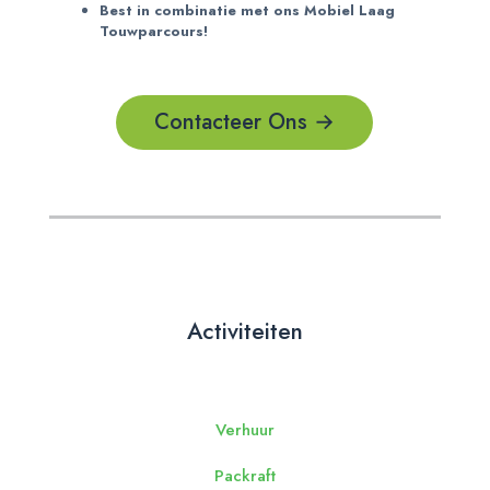
Best in combinatie met ons Mobiel Laag
Touwparcours!
Contacteer Ons →
Activiteiten
Verhuur
Packraft